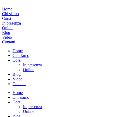
Vai
al
Home
contenuto
Chi siamo
Corsi
In presenza
Online
Blog
Video
Contatti
Home
Chi siamo
Corsi
In presenza
Online
Blog
Video
Contatti
Home
Chi siamo
Corsi
In presenza
Online
Blog